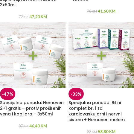
3x50ml
41,60
78
KM
KM
47,20
72
KM
KM
-47%
-33%
Specijalna ponuda: Hemoven
Specijalna ponuda: Biljni
2+1 gratis – protiv proširenih
komplet br. 1 za
vena i kapilara – 3x50ml
kardiovaskularni i nervni
sistem + Hemoven melem
46,40
87
KM
KM
58,80
88
KM
KM