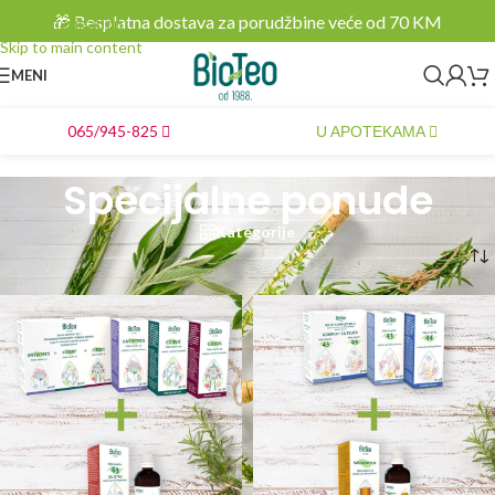
🎁 Besplatna dostava za porudžbine veće od 70 KM
Skip to navigation
Skip to main content
MENI
065/945-825
U APOTEKAMA
Specijalne ponude
Kategorije
Početna
/
Specijalne ponude