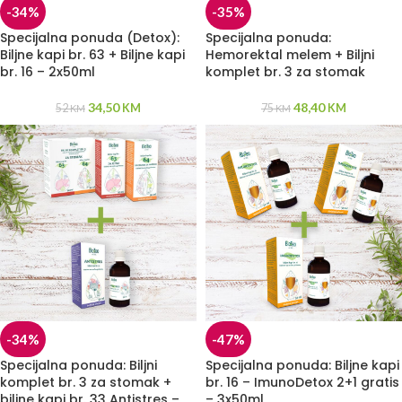
-34%
-35%
Specijalna ponuda (Detox):
Specijalna ponuda:
Biljne kapi br. 63 + Biljne kapi
Hemorektal melem + Biljni
br. 16 – 2x50ml
komplet br. 3 za stomak
34,50
48,40
52
KM
75
KM
KM
KM
-34%
-47%
Specijalna ponuda: Biljni
Specijalna ponuda: Biljne kapi
komplet br. 3 za stomak +
br. 16 – ImunoDetox 2+1 gratis
biljne kapi br. 33 Antistres –
– 3x50ml