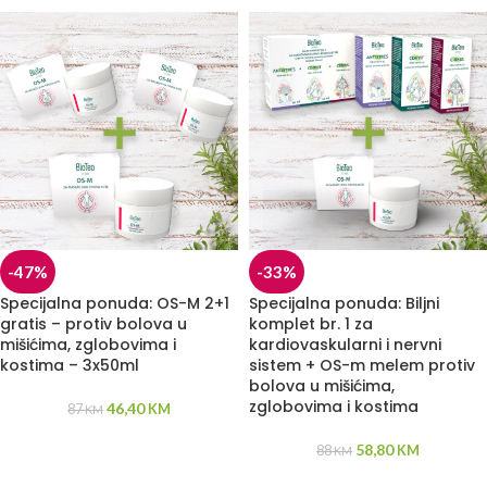
-47%
-33%
Specijalna ponuda: OS-M 2+1
Specijalna ponuda: Biljni
gratis – protiv bolova u
komplet br. 1 za
mišićima, zglobovima i
kardiovaskularni i nervni
kostima – 3x50ml
sistem + OS-m melem protiv
bolova u mišićima,
zglobovima i kostima
46,40
87
KM
KM
58,80
88
KM
KM