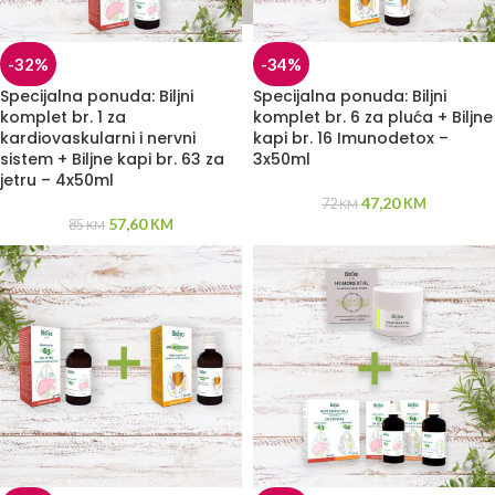
-32%
-34%
Specijalna ponuda: Biljni
Specijalna ponuda: Biljni
komplet br. 1 za
komplet br. 6 za pluća + Biljne
kardiovaskularni i nervni
kapi br. 16 Imunodetox –
sistem + Biljne kapi br. 63 za
3x50ml
jetru – 4x50ml
47,20
72
KM
KM
57,60
85
KM
KM