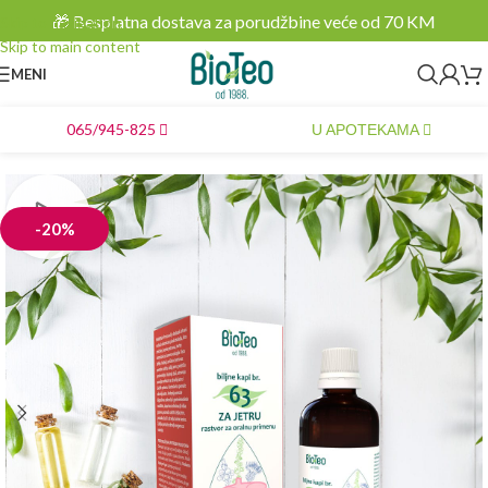
🎁 Besplatna dostava za porudžbine veće od 70 KM
Skip to navigation
Skip to main content
MENI
065/945-825
U APOTEKAMA
-20%