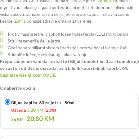
žučnih puteva. Čestoslavica pomaže zdravlje jetre.
Vodopija
pomaže
digestivnu sekreciju i gastrointestinalni motilitet, doprinosi eliminaciji
viška gasova, pomaže zaštiti ćelija jetre, protoku žuči i zdravlju žučne
kesice.
Žalfija
pomaže zdravlje organa za varenje.
Protiv masne jetre, visokog lošeg holesterola (LDL) i triglicerida
Štiti i regeneriše ćelije jetre
Čisti hepatobilijarni sistem i podstiče proizvodnju i lučenje žuči
Stimuliše lučenje želučanog soka i varenje
Preporučujemo vam da koristite i Biljni komplet br. 3 za stomak koji
se sastoji od dva proizvoda, ovih biljnih kapi i biljnih kapi br. 64.
Saznajte više klikom OVDE
.
Odaberite opciju
Biljne kapi br. 63 za jetru - 50ml
Ušteda
5,20
KM
(20%)
20,80
KM
26
KM