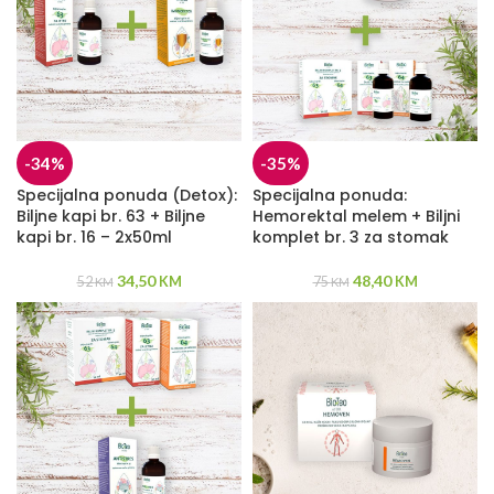
-34%
-35%
Specijalna ponuda (Detox):
Specijalna ponuda:
Biljne kapi br. 63 + Biljne
Hemorektal melem + Biljni
kapi br. 16 – 2x50ml
komplet br. 3 za stomak
34,50
48,40
52
KM
75
KM
KM
KM