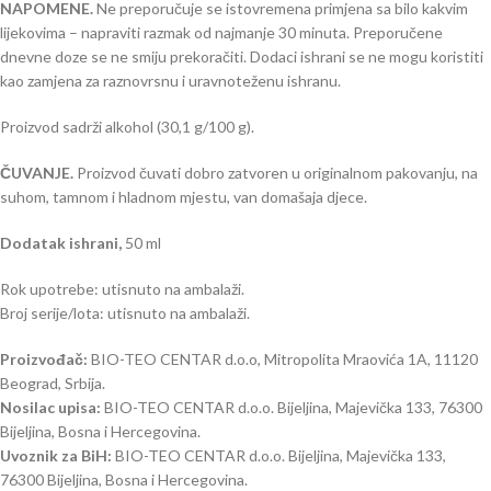
NAPOMENE.
Ne preporučuje se istovremena primjena sa bilo kakvim
lijekovima – napraviti razmak od najmanje 30 minuta. Preporučene
dnevne doze se ne smiju prekoračiti. Dodaci ishrani se ne mogu koristiti
kao zamjena za raznovrsnu i uravnoteženu ishranu.
Proizvod sadrži alkohol (30,1 g/100 g).
ČUVANJE.
Proizvod čuvati dobro zatvoren u originalnom pakovanju, na
suhom, tamnom i hladnom mjestu, van domašaja djece.
Dodatak ishrani,
50 ml
Rok upotrebe: utisnuto na ambalaži.
Broj serije/lota: utisnuto na ambalaži.
Proizvođač:
BIO-TEO CENTAR d.o.o, Mitropolita Mraovića 1A, 11120
Beograd, Srbija.
Nosilac upisa:
BIO-TEO CENTAR d.o.o. Bijeljina, Majevička 133, 76300
Bijeljina, Bosna i Hercegovina.
Uvoznik za BiH:
BIO-TEO CENTAR d.o.o. Bijeljina, Majevička 133,
76300 Bijeljina, Bosna i Hercegovina.