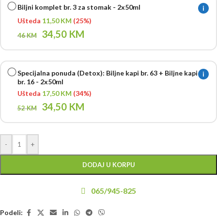
Biljni komplet br. 3 za stomak - 2x50ml
i
Ušteda
11,50
KM
(25%)
34,50
KM
46
KM
Specijalna ponuda (Detox): Biljne kapi br. 63 + Biljne kapi
i
br. 16 - 2x50ml
Ušteda
17,50
KM
(34%)
34,50
KM
52
KM
-
+
DODAJ U KORPU
065/945-825
Podeli: