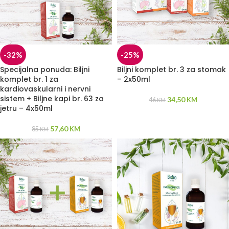
-32%
-25%
Specijalna ponuda: Biljni
Biljni komplet br. 3 za stomak
komplet br. 1 za
– 2x50ml
kardiovaskularni i nervni
sistem + Biljne kapi br. 63 za
34,50
46
KM
KM
jetru – 4x50ml
57,60
85
KM
KM