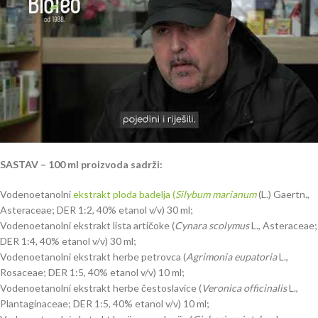
SASTAV –
100 ml proizvoda sadrži:
Vodenoetanolni
ekstrakt ploda badelja (
Silybum marianum
(L.) Gaertn.,
Asteraceae; DER 1:2, 40% etanol v/v) 30 ml;
Vodenoetanolni ekstrakt lista artičoke (
Cynara scolymus
L., Asteraceae;
DER 1:4, 40% etanol v/v) 30 ml;
Vodenoetanolni ekstrakt herbe petrovca (
Agrimonia eupatoria
L.,
Rosaceae; DER 1:5, 40% etanol v/v) 10 ml;
Vodenoetanolni ekstrakt herbe čestoslavice (
Veronica officinalis
L.,
Plantaginaceae; DER 1:5, 40% etanol v/v) 10 ml;