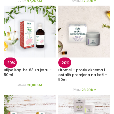
47,20
47,20
72
KM
59
KM
KM
KM
-20%
-20%
Biljne kapi br. 63 za jetru –
Fitomel – protiv ekcema i
50ml
ostalih promjena na koži –
50ml
20,80
26
KM
KM
23,20
29
KM
KM