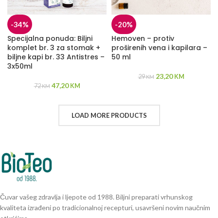
-34%
-20%
Specijalna ponuda: Biljni
Hemoven – protiv
komplet br. 3 za stomak +
proširenih vena i kapilara –
biljne kapi br. 33 Antistres –
50 ml
3x50ml
23,20
29
KM
KM
47,20
72
KM
KM
LOAD MORE PRODUCTS
Čuvar vašeg zdravlja i ljepote od 1988. Biljni preparati vrhunskog
kvaliteta izrađeni po tradicionalnoj recepturi, usavršeni novim naučnim