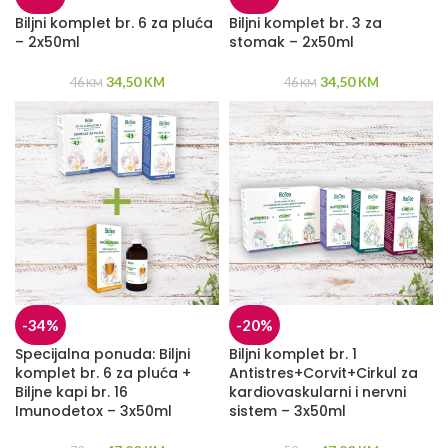
Biljni komplet br. 6 za pluća
Biljni komplet br. 3 za
– 2x50ml
stomak – 2x50ml
34,50
34,50
46
KM
46
KM
KM
KM
-34%
-20%
Specijalna ponuda: Biljni
Biljni komplet br. 1
komplet br. 6 za pluća +
Antistres+Corvit+Cirkul za
Biljne kapi br. 16
kardiovaskularni i nervni
Imunodetox – 3x50ml
sistem – 3x50ml