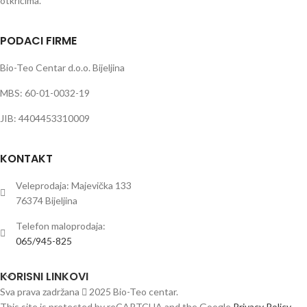
otkrićima.
PODACI FIRME
Bio-Teo Centar d.o.o. Bijeljina
MBS: 60-01-0032-19
JIB: 4404453310009
KONTAKT
Veleprodaja: Majevička 133
76374 Bijeljina
Telefon maloprodaja:
065/945-825
KORISNI LINKOVI
Sva prava zadržana
2025 Bio-Teo centar.
This site is protected by reCAPTCHA and the Google
Privacy Policy