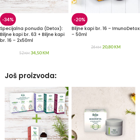
-34%
-20%
Specijalna ponuda (Detox):
Biljne kapi br. 16 – ImunoDetox
Biljne kapi br. 63 + Biljne kapi
– 50ml
br. 16 – 2x50ml
20,80
26
KM
KM
34,50
52
KM
KM
Još proizvoda: