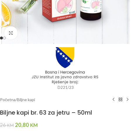
Kliknite da uvećate
D221/23
Početna
/
Biljne kapi
Biljne kapi br. 63 za jetru – 50ml
20,80
26
KM
KM