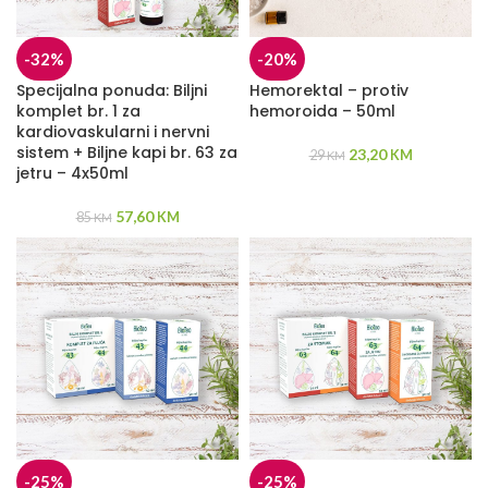
-32%
-20%
Specijalna ponuda: Biljni
Hemorektal – protiv
komplet br. 1 za
hemoroida – 50ml
kardiovaskularni i nervni
sistem + Biljne kapi br. 63 za
23,20
29
KM
KM
jetru – 4x50ml
57,60
85
KM
KM
-25%
-25%