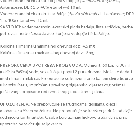
Vodenoetanolni ekstrakt korijena vodopije (
Cichorium intybus
L.,
Asteraceae; DER 1:5, 40% etanol v/v) 10 ml;
Vodenoetanolni ekstrakt lista žalfije (
Salvia officinalis
L., Lamiaceae; DER
1:5, 40% etanol v/v) 10 ml.
SASTOJCI:
vodenoetanolni ekstrakti ploda badelja, lista artičoke, herbe
petrovca, herbe čestoslavice, korijena vodopije i lista žalfije.
Količina silimarina u minimalnoj dnevnoj dozi: 4,5 mg
Količina silimarina u maksimalnoj dnevnoj dozi: 9 mg
PREPORUČENA UPOTREBA PROIZVODA:
Odmjeriti 60 kapi u 30 ml
(rakijska čašica) vode, soka ili čaja i popiti 2 puta dnevno. Može se dodati
med i limun u mlak čaj. Preporučuje se konzumiranje
barem dvije bočice
u kontinuitetu, uz primjenu pravilnog higijensko-dijetetskog režima i
poštovanje propisane redovne terapije od strane ljekara.
UPOZORENJA.
Ne preporučuje se trudnicama, dojiljama, djeci i
osobama sa čirom na želucu. Ne preporučuje se korištenje duže od dvije
sedmice u kontinuitetu. Osobe koje uzimaju lijekove treba da se prije
upotrebe posavjetuju sa ljekarom.