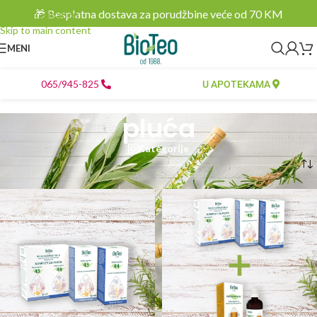
🎁 Besplatna dostava za porudžbine veće od 70 KM
Skip to navigation
Skip to main content
MENI
065/945-825
U APOTEKAMA
pluća
Kategorije
Početna
/
Proizvodi označeni “pluća”