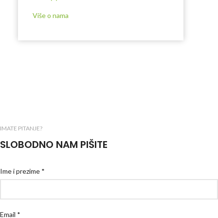
Više o nama
IMATE PITANJE?
SLOBODNO NAM PIŠITE
Ime i prezime *
Email *