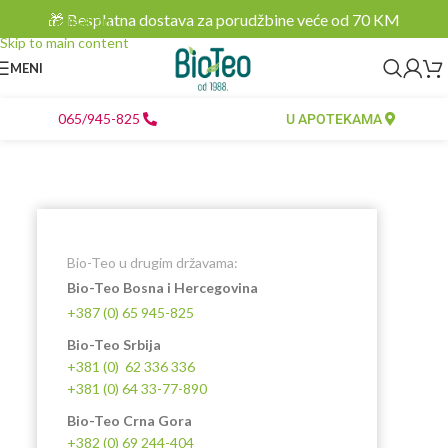
🎁 Besplatna dostava za porudžbine veće od 70 KM
Skip to navigation
Skip to main content
MENI
065/945-825
U APOTEKAMA
Bio-Teo u drugim državama:
Bio-Teo Bosna i Hercegovina
+387 (0) 65 945-825
Bio-Teo Srbija
+381 (0) 62 336 336
+381 (0) 64 33-77-890
Bio-Teo Crna Gora
+382 (0) 69 244-404