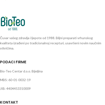
Čuvar vašeg zdravlja i ljepote od 1988. Biljni preparati vrhunskog
kvaliteta izrađeni po tradicionalnoj recepturi, usavršeni novim naučnim
otkrićima.
PODACI FIRME
Bio-Teo Centar d.o.o. Bijeljina
MBS: 60-01-0032-19
JIB: 4404453310009
KONTAKT