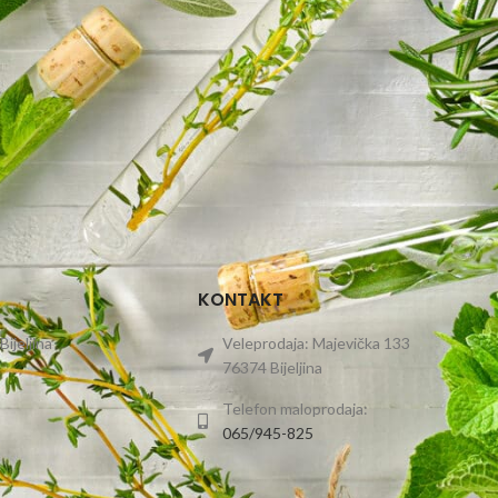
KONTAKT
Bijeljina
Veleprodaja: Majevička 133
76374 Bijeljina
Telefon maloprodaja:
065/945-825