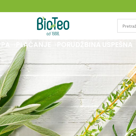
RPA
PLAĆANJE
PORUDŽBINA USPEŠNA
o prazna.
ju korpu.