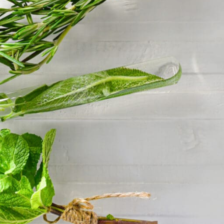
KORISNI LINKOVI
Apoteke saradnici
VELEPRODAJA
Politika privatnosti
Uslovi korišćenja