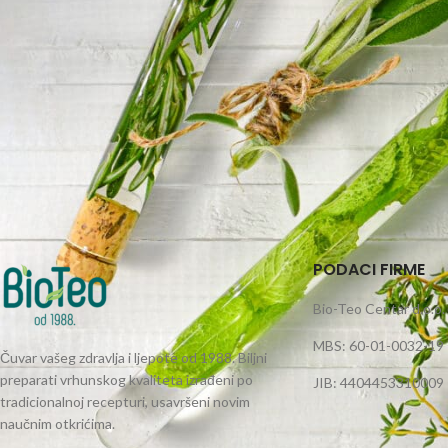
POVRATAK U TRGOVINU
PODACI FIRME
Bio-Teo Centar d.o.o. 
MBS: 60-01-0032-19
Čuvar vašeg zdravlja i ljepote od 1988. Biljni
preparati vrhunskog kvaliteta izrađeni po
JIB: 4404453310009
tradicionalnoj recepturi, usavršeni novim
naučnim otkrićima.