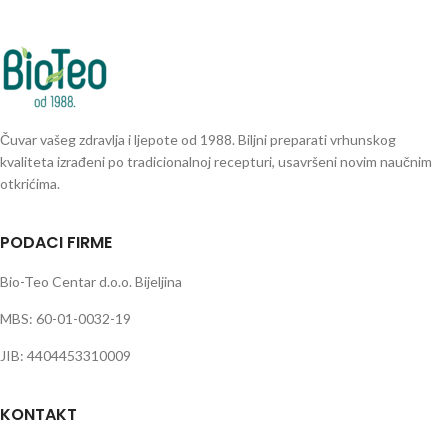
Čuvar vašeg zdravlja i ljepote od 1988. Biljni preparati vrhunskog
kvaliteta izrađeni po tradicionalnoj recepturi, usavršeni novim naučnim
otkrićima.
PODACI FIRME
Bio-Teo Centar d.o.o. Bijeljina
MBS: 60-01-0032-19
JIB: 4404453310009
KONTAKT