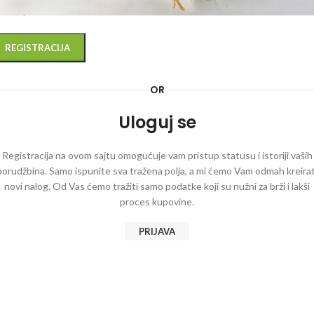
litika privatnosti
.
REGISTRACIJA
OR
Uloguj se
Registracija na ovom sajtu omogućuje vam pristup statusu i istoriji vaših
porudžbina. Samo ispunite sva tražena polja, a mi ćemo Vam odmah kreirat
novi nalog. Od Vas ćemo tražiti samo podatke koji su nužni za brži i lakši
proces kupovine.
PRIJAVA