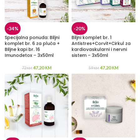
-34%
-20%
Specijalna ponuda: Biljni
Biljni komplet br. 1
komplet br. 6 za pluća +
Antistres+Corvit+Cirkul za
Biljne kapi br. 16
kardiovaskularni i nervni
Imunodetox – 3x50ml
sistem – 3x50ml
47,20
47,20
72
KM
59
KM
KM
KM