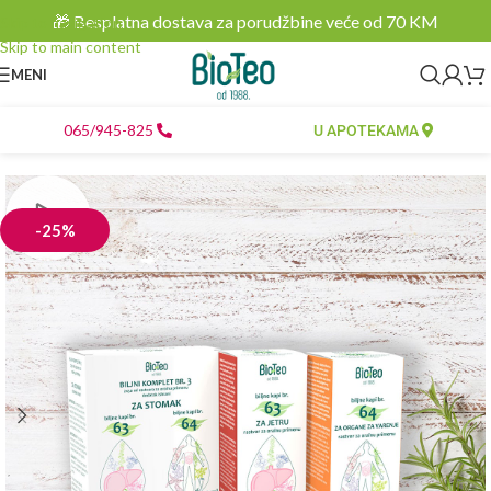
🎁 Besplatna dostava za porudžbine veće od 70 KM
Skip to navigation
Skip to main content
MENI
065/945-825
U APOTEKAMA
-25%