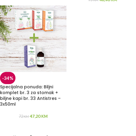
-34%
Specijalna ponuda: Biljni
komplet br. 3 za stomak +
biljne kapi br. 33 Antistres –
3x50ml
47,20
72
KM
KM