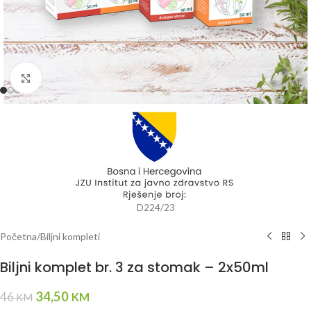
Kliknite da uvećate
D224/23
Početna
/
Biljni kompleti
Biljni komplet br. 3 za stomak – 2x50ml
34,50
46
KM
KM