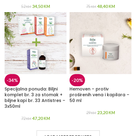
34,50
48,40
52
KM
75
KM
KM
KM
-34%
-20%
Specijalna ponuda: Biljni
Hemoven – protiv
komplet br. 3 za stomak +
proširenih vena i kapilara –
biljne kapi br. 33 Antistres –
50 ml
3x50ml
23,20
29
KM
KM
47,20
72
KM
KM