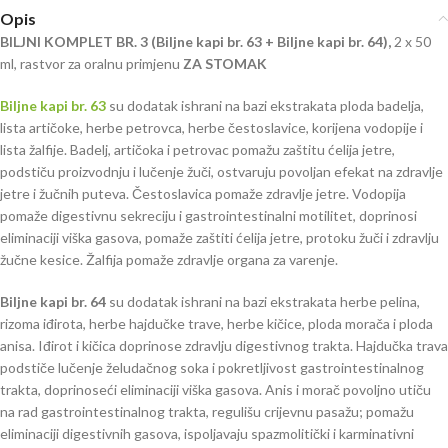
Opis
BILJNI KOMPLET BR. 3 (Biljne kapi br. 63 + Biljne kapi br. 64),
2 x 50
ml, rastvor za oralnu primjenu
ZA STOMAK
Biljne kapi br. 63
su dodatak ishrani na bazi ekstrakata ploda badelja,
lista artičoke, herbe petrovca, herbe čestoslavice, korijena vodopije i
lista žalfije. Badelj, artičoka i petrovac pomažu zaštitu ćelija jetre,
podstiču proizvodnju i lučenje žuči, ostvaruju povoljan efekat na zdravlje
jetre i žučnih puteva. Čestoslavica pomaže zdravlje jetre. Vodopija
pomaže digestivnu sekreciju i gastrointestinalni motilitet, doprinosi
eliminaciji viška gasova, pomaže zaštiti ćelija jetre, protoku žuči i zdravlju
žučne kesice. Žalfija pomaže zdravlje organa za varenje.
Biljne kapi br. 64
su dodatak ishrani na bazi ekstrakata herbe pelina,
rizoma iđirota, herbe hajdučke trave, herbe kičice, ploda morača i ploda
anisa. Iđirot i kičica doprinose zdravlju digestivnog trakta. Hajdučka trava
podstiče lučenje želudačnog soka i pokretljivost gastrointestinalnog
trakta, doprinoseći eliminaciji viška gasova. Anis i morač povoljno utiču
na rad gastrointestinalnog trakta, regulišu crijevnu pasažu; pomažu
eliminaciji digestivnih gasova, ispoljavaju spazmolitički i karminativni