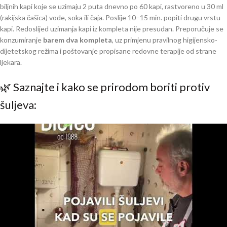
biljnih kapi koje se uzimaju 2 puta dnevno po 60 kapi, rastvoreno u 30 ml
(rakijska čašica) vode, soka ili čaja. Poslije 10–15 min. popiti drugu vrstu
kapi. Redoslijed uzimanja kapi iz kompleta nije presudan. Preporučuje se
konzumiranje
barem dva kompleta
, uz primjenu pravilnog higijensko-
dijetetskog režima i poštovanje propisane redovne terapije od strane
ljekara.
🌿 Saznajte i kako se prirodom boriti protiv
šuljeva: