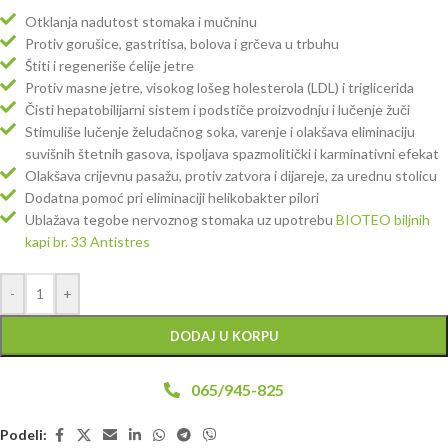
Otklanja nadutost stomaka i mučninu
Protiv gorušice, gastritisa, bolova i grčeva u trbuhu
Štiti i regeneriše ćelije jetre
Protiv masne jetre, visokog lošeg holesterola (LDL) i triglicerida
Čisti hepatobilijarni sistem i podstiče proizvodnju i lučenje žuči
Stimuliše lučenje želudačnog soka, varenje i olakšava eliminaciju
suvišnih štetnih gasova, ispoljava spazmolitički i karminativni efekat
Olakšava crijevnu pasažu, protiv zatvora i dijareje, za urednu stolicu
Dodatna pomoć pri eliminaciji helikobakter pilori
Ublažava tegobe nervoznog stomaka uz upotrebu
BIOTEO biljnih
kapi br. 33 Antistres
-
+
DODAJ U KORPU
065/945-825
Podeli: