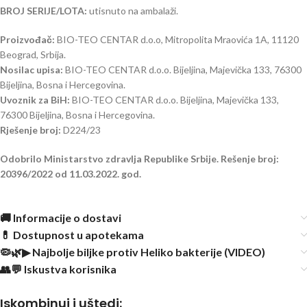
BROJ SERIJE/LOTA:
utisnuto na ambalaži.
Proizvođač:
BIO-TEO CENTAR d.o.o, Mitropolita Mraovića 1A, 11120
Beograd, Srbija.
Nosilac upisa:
BIO-TEO CENTAR d.o.o. Bijeljina, Majevička 133, 76300
Bijeljina, Bosna i Hercegovina.
Uvoznik za BiH:
BIO-TEO CENTAR d.o.o. Bijeljina, Majevička 133,
76300 Bijeljina, Bosna i Hercegovina.
Rješenje broj:
D224/23
Odobrilo Ministarstvo zdravlja Republike Srbije. Rešenje broj:
20396/2022 od 11.03.2022. god.
🚚 Informacije o dostavi
💊 Dostupnost u apotekama
🦠🌿▶ Najbolje biljke protiv Heliko bakterije (VIDEO)
👥💬 Iskustva korisnika
Iskombinuj i uštedi: