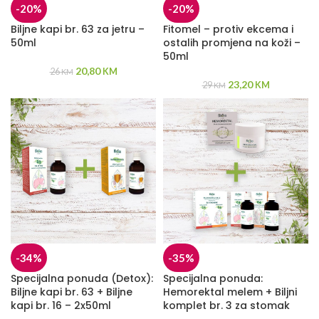
-20%
-20%
Biljne kapi br. 63 za jetru –
Fitomel – protiv ekcema i
50ml
ostalih promjena na koži –
50ml
20,80
26
KM
KM
23,20
29
KM
KM
-34%
-35%
Specijalna ponuda (Detox):
Specijalna ponuda:
Biljne kapi br. 63 + Biljne
Hemorektal melem + Biljni
kapi br. 16 – 2x50ml
komplet br. 3 za stomak