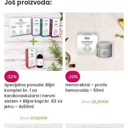
Još proizvoda:
-32%
-20%
Specijalna ponuda: Biljni
Hemorektal – protiv
komplet br. 1 za
hemoroida – 50ml
kardiovaskularni i nervni
sistem + Biljne kapi br. 63 za
23,20
29
KM
KM
jetru – 4x50ml
57,60
85
KM
KM