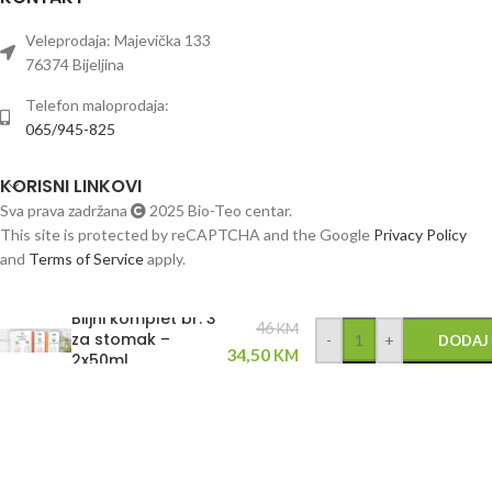
Veleprodaja: Majevička 133
76374 Bijeljina
Telefon maloprodaja:
065/945-825
KORISNI LINKOVI
Sva prava zadržana
2025 Bio-Teo centar.
This site is protected by reCAPTCHA and the Google
Privacy Policy
and
Terms of Service
apply.
Biljni komplet br. 3
46
KM
za stomak –
-
+
DODAJ
34,50
KM
2x50ml