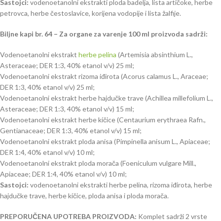
Sastojci:
vodenoetanolni ekstrakti ploda badelja, lista artičoke, herbe
petrovca, herbe čestoslavice, korijena vodopije i lista žalfije.
Biljne kapi br. 64 – Za organe za varenje 100 ml proizvoda sadrži:
Vodenoetanolni ekstrakt
herbe pelina
(Artemisia absinthium L.,
Asteraceae; DER 1:3, 40% etanol v/v) 25 ml;
Vodenoetanolni ekstrakt rizoma iđirota (Acorus calamus L., Araceae;
DER 1:3, 40% etanol v/v) 25 ml;
Vodenoetanolni ekstrakt herbe hajdučke trave (Achillea millefolium L.,
Asteraceae; DER 1:3, 40% etanol v/v) 15 ml;
Vodenoetanolni ekstrakt herbe kičice (Centaurium erythraea Rafn.,
Gentianaceae; DER 1:3, 40% etanol v/v) 15 ml;
Vodenoetanolni ekstrakt ploda anisa (Pimpinella anisum L., Apiaceae;
DER 1:4, 40% etanol v/v) 10 ml;
Vodenoetanolni ekstrakt ploda morača (Foeniculum vulgare Mill.,
Apiaceae; DER 1:4, 40% etanol v/v) 10 ml;
Sastojci:
vodenoetanolni ekstrakti herbe pelina, rizoma iđirota, herbe
hajdučke trave, herbe kičice, ploda anisa i ploda morača.
PREPORUČENA UPOTREBA PROIZVODA:
Komplet sadrži 2 vrste