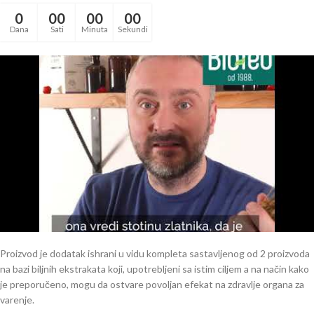
0
00
00
00
Dana
Sati
Minuta
Sekundi
Proizvod je dodatak ishrani u vidu kompleta sastavljenog od 2 proizvoda
na bazi biljnih ekstrakata koji, upotrebljeni sa istim ciljem a na način kako
je preporučeno, mogu da ostvare povoljan efekat na zdravlje organa za
varenje.