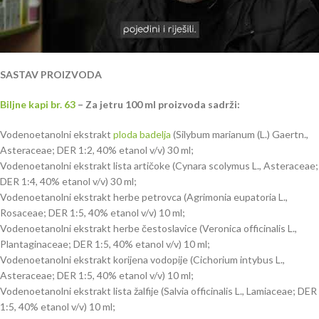
SASTAV PROIZVODA
Biljne kapi br. 63
– Za jetru 100 ml proizvoda sadrži:
Vodenoetanolni ekstrakt
ploda badelja
(Silybum marianum (L.) Gaertn.,
Asteraceae; DER 1:2, 40% etanol v/v) 30 ml;
Vodenoetanolni ekstrakt lista artičoke (Cynara scolymus L., Asteraceae;
DER 1:4, 40% etanol v/v) 30 ml;
Vodenoetanolni ekstrakt herbe petrovca (Agrimonia eupatoria L.,
Rosaceae; DER 1:5, 40% etanol v/v) 10 ml;
Vodenoetanolni ekstrakt herbe čestoslavice (Veronica officinalis L.,
Plantaginaceae; DER 1:5, 40% etanol v/v) 10 ml;
Vodenoetanolni ekstrakt korijena vodopije (Cichorium intybus L.,
Asteraceae; DER 1:5, 40% etanol v/v) 10 ml;
Vodenoetanolni ekstrakt lista žalfije (Salvia officinalis L., Lamiaceae; DER
1:5, 40% etanol v/v) 10 ml;