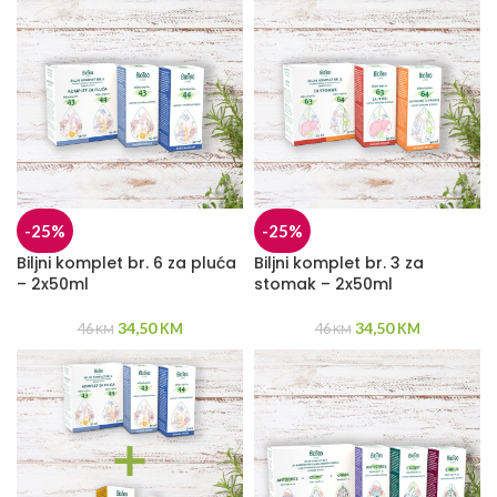
-25%
-25%
Biljni komplet br. 6 za pluća
Biljni komplet br. 3 za
– 2x50ml
stomak – 2x50ml
34,50
34,50
46
KM
46
KM
KM
KM