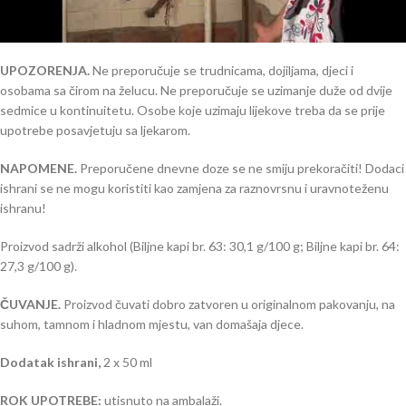
UPOZORENJA.
Ne preporučuje se trudnicama, dojiljama, djeci i
osobama sa čirom na želucu. Ne preporučuje se uzimanje duže od dvije
sedmice u kontinuitetu. Osobe koje uzimaju lijekove treba da se prije
upotrebe posavjetuju sa ljekarom.
NAPOMENE.
Preporučene dnevne doze se ne smiju prekoračiti! Dodaci
ishrani se ne mogu koristiti kao zamjena za raznovrsnu i uravnoteženu
ishranu!
Proizvod sadrži alkohol (Biljne kapi br. 63: 30,1 g/100 g; Biljne kapi br. 64:
27,3 g/100 g).
ČUVANJE.
Proizvod čuvati dobro zatvoren u originalnom pakovanju, na
suhom, tamnom i hladnom mjestu, van domašaja djece.
Dodatak ishrani,
2 x 50 ml
ROK UPOTREBE:
utisnuto na ambalaži.