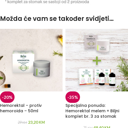
Možda će vam se također svidjeti…
-20%
-35%
Hemorektal – protiv
Specijalna ponuda:
hemoroida – 50ml
Hemorektal melem + Biljni
komplet br. 3 za stomak
23,20
29
KM
KM
48,40
75
KM
KM