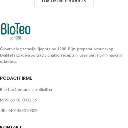
LOAD MORE PRODUCTS
Čuvar vašeg zdravlja i ljepote od 1988. Biljni preparati vrhunskog
kvaliteta izrađeni po tradicionalnoj recepturi, usavršeni novim naučnim
otkrićima.
PODACI FIRME
Bio-Teo Centar d.o.o. Bijeljina
MBS: 60-01-0032-19
JIB: 4404453310009
KONTAKT