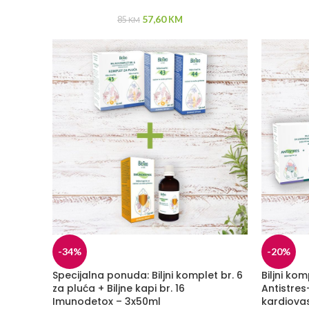
57,60
85
KM
KM
-34%
-20%
Specijalna ponuda: Biljni komplet br. 6
Biljni kom
za pluća + Biljne kapi br. 16
Antistres
Imunodetox – 3x50ml
kardiovas