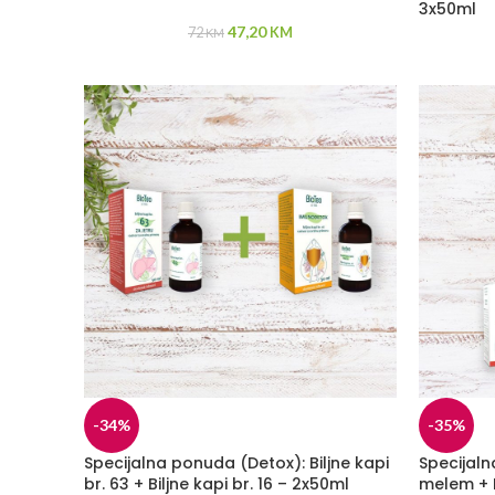
3x50ml
47,20
72
KM
KM
-34%
-35%
Specijalna ponuda (Detox): Biljne kapi
Specijal
br. 63 + Biljne kapi br. 16 – 2x50ml
melem + B