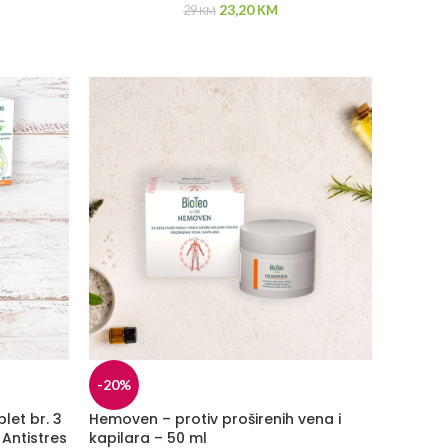
23,20
29
KM
KM
-20%
let br. 3
Hemoven – protiv proširenih vena i
 Antistres
kapilara – 50 ml