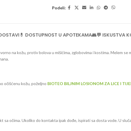
Podeli:
 DOSTAVI
💊 DOSTUPNOST U APOTEKAMA
👥💬 ISKUSTVA K
vorno na kožu, protiv bolova u mišićima, zglobovima i kostima. Melem se mo
tmana.
dno očišćenu kožu, poželjno
BIOTEO BILJNIM LOSIONOM ZA LICE I TIJ
kt sa očima. Ukoliko do kontakta ipak dođe, ispirati sa dosta vode. U slučaju