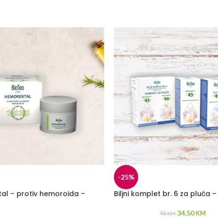
-25%
al – protiv hemoroida –
Biljni komplet br. 6 za pluća 
34,50
46
KM
KM