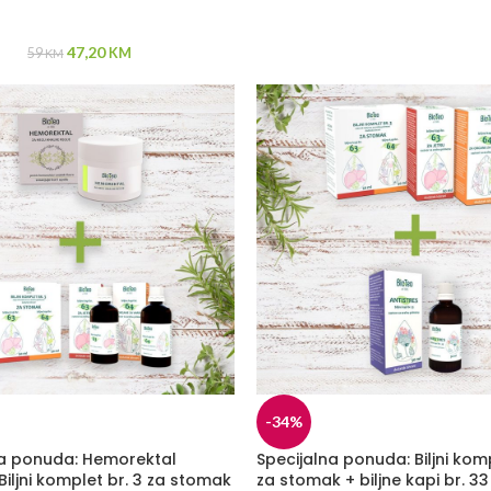
47,20
59
KM
KM
-34%
na ponuda: Hemorektal
Specijalna ponuda: Biljni komp
iljni komplet br. 3 za stomak
za stomak + biljne kapi br. 33