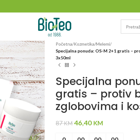
Početna
/
Kozmetika
/
Melemi
/
Specijalna ponuda: OS-M 2+1 gratis – pro
3x50ml
Specijalna pon
gratis – protiv
zglobovima i k
46,40
87
KM
KM
0
00
00
00