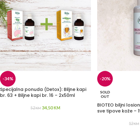
-34%
-20%
Specijalna ponuda (Detox): Biljne kapi
SOLD
br. 63 + Biljne kapi br. 16 – 2x50ml
OUT
BIOTEO biljni losion 
34,50
52
KM
KM
sve tipove kože – 
12
KM