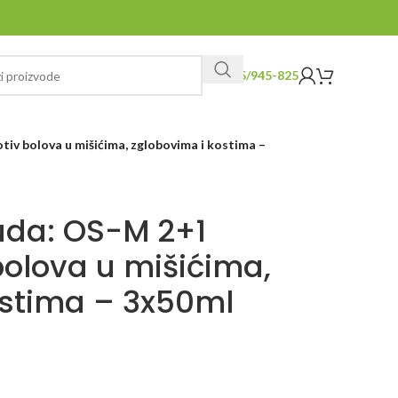
065/945-825
tiv bolova u mišićima, zglobovima i kostima –
uda: OS-M 2+1
 bolova u mišićima,
ostima – 3x50ml