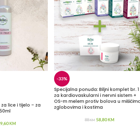
-33%
Specijalna ponuda: Biljni komplet br. 1
za kardiovaskularni i nervni sistem +
OS-m melem protiv bolova u mišićima
za lice i tijelo – za
zglobovima i kostima
150ml
58,80
88
KM
KM
9,60
KM