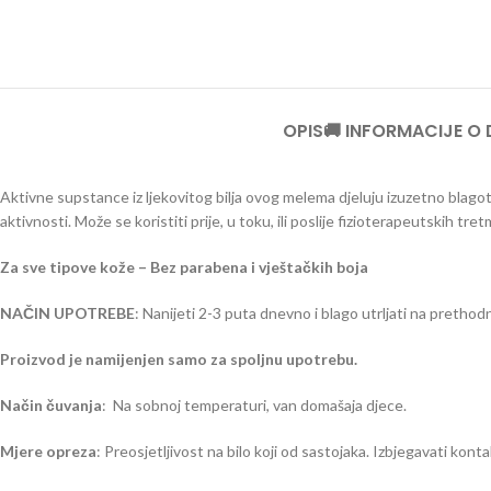
OPIS
🚚 INFORMACIJE O
Aktivne supstance iz ljekovitog bilja ovog melema djeluju izuzetno blagot
aktivnosti. Može se koristiti prije, u toku, ili poslije fizioterapeutskih tre
Za sve tipove kože – Bez parabena i vještačkih boja
NAČIN UPOTREBE
: Nanijeti 2-3 puta dnevno i blago utrljati na pretho
Proizvod je namijenjen samo za spoljnu upotrebu.
Način čuvanja
: Na sobnoj temperaturi, van domašaja djece.
Mjere opreza
: Preosjetljivost na bilo koji od sastojaka. Izbjegavati konta