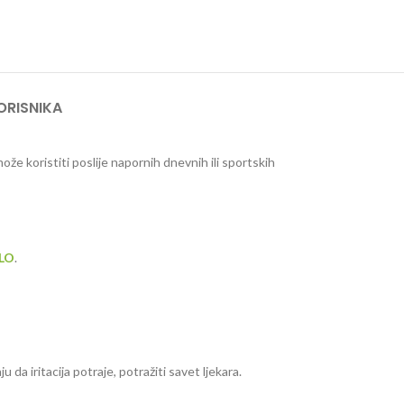
ORISNIKA
že koristiti poslije napornih dnevnih ili sportskih
ELO
.
 da iritacija potraje, potražiti savet ljekara.