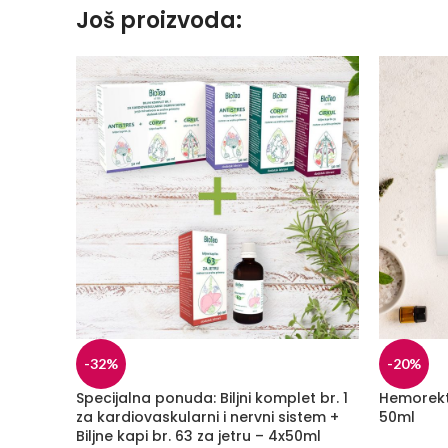
Još proizvoda:
-32%
-20%
Specijalna ponuda: Biljni komplet br. 1
Hemorekt
za kardiovaskularni i nervni sistem +
50ml
Biljne kapi br. 63 za jetru – 4x50ml