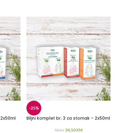
-25%
– 2x50ml
Biljni komplet br. 3 za stomak – 2x50ml
34,50
46
KM
KM