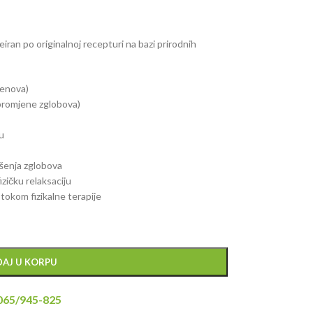
eiran po originalnoj recepturi na bazi prirodnih
jenova)
promjene zglobova)
ju
ašenja zglobova
fizičku relaksaciju
 tokom fizikalne terapije
AJ U KORPU
065/945-825