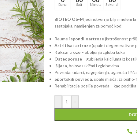
Dana
Sati
Minuta
Sekundi
BIOTEO OS-M
jedinstven je biljni melem kr
sastojaka, namijenjen za pomoć kod:
Reume i
spondiloartroze
(istrošenost pršl
Artritisa
i
artroze
(upale i degenerativne 
Koksartroze
– oboljenja zgloba kuka
Osteoporoze
– gubljenja kalcijuma iz kosti
Išijasa
, bolova u kičmi i zglobovima
Povreda: udarci, nagnječenja, uganuća i išč
Sportskih povreda
, upale mišića; za psiho-
Rehabilitacije poslije povreda – kao podrška
-
+
DOD